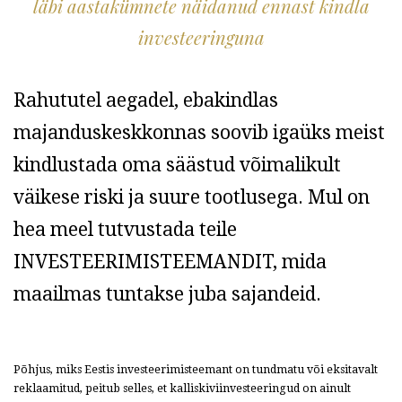
läbi aastakümnete näidanud ennast kindla
investeeringuna
Rahututel aegadel, ebakindlas
majanduskeskkonnas soovib igaüks meist
kindlustada oma säästud võimalikult
väikese riski ja suure tootlusega. Mul on
hea meel tutvustada teile
INVESTEERIMISTEEMANDIT, mida
maailmas tuntakse juba sajandeid.
Põhjus, miks Eestis investeerimisteemant on tundmatu või eksitavalt
reklaamitud, peitub selles, et kalliskiviinvesteeringud on ainult