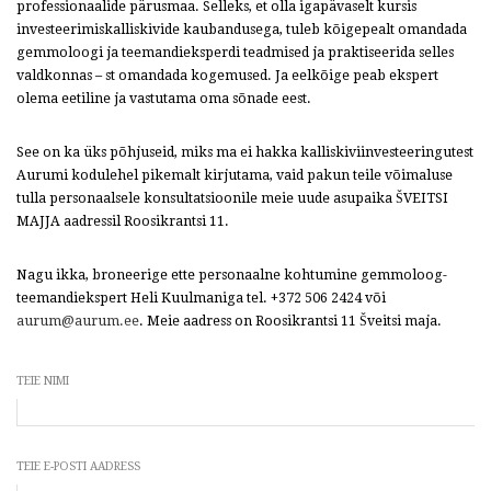
professionaalide pärusmaa. Selleks, et olla igapävaselt kursis
investeerimiskalliskivide kaubandusega, tuleb kõigepealt omandada
gemmoloogi ja teemandieksperdi teadmised ja praktiseerida selles
valdkonnas – st omandada kogemused. Ja eelkõige peab ekspert
olema eetiline ja vastutama oma sõnade eest.
See on ka üks põhjuseid, miks ma ei hakka kalliskiviinvesteeringutest
Aurumi kodulehel pikemalt kirjutama, vaid pakun teile võimaluse
tulla personaalsele konsultatsioonile meie uude asupaika ŠVEITSI
MAJJA aadressil Roosikrantsi 11.
Nagu ikka, broneerige ette personaalne kohtumine gemmoloog-
teemandiekspert Heli Kuulmaniga tel. +372 506 2424 või
aurum@aurum.ee
. Meie aadress on Roosikrantsi 11 Šveitsi maja.
TEIE NIMI
TEIE E-POSTI AADRESS